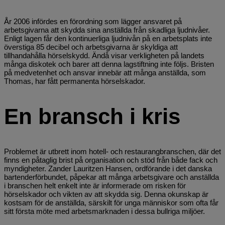
År 2006 infördes en förordning som lägger ansvaret på
arbetsgivarna att skydda sina anställda från skadliga ljudnivåer.
Enligt lagen får den kontinuerliga ljudnivån på en arbetsplats inte
överstiga 85 decibel och arbetsgivarna är skyldiga att
tillhandahålla hörselskydd. Ändå visar verkligheten på landets
många diskotek och barer att denna lagstiftning inte följs. Bristen
på medvetenhet och ansvar innebär att många anställda, som
Thomas, har fått permanenta hörselskador.
En bransch i kris
Problemet är utbrett inom hotell- och restaurangbranschen, där det
finns en påtaglig brist på organisation och stöd från både fack och
myndigheter. Zander Lauritzen Hansen, ordförande i det danska
bartenderförbundet, påpekar att många arbetsgivare och anställda
i branschen helt enkelt inte är informerade om risken för
hörselskador och vikten av att skydda sig. Denna okunskap är
kostsam för de anställda, särskilt för unga människor som ofta får
sitt första möte med arbetsmarknaden i dessa bullriga miljöer.