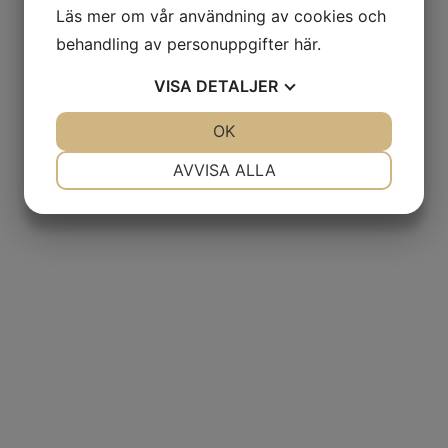
Läs mer om vår användning av cookies och
behandling av personuppgifter
här
.
VISA
DETALJER
JA
NEJ
OK
JA
NEJ
NÖDVÄNDIG
INSTÄLLNINGAR
AVVISA ALLA
JA
NEJ
JA
NEJ
MARKNADSFÖRING
STATISTIK