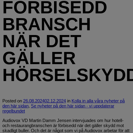
FÖRBISEDD
BRANSCH
NÄR DET
GÄLLER
HÖRSELSKYD
Posted
on
26.08.2024
02.12.2024
in
Kolla in alla våra nyheter på
den här sidan
,
Se nyheter på den här sidan - vi uppdaterar
regelbundet
Audiovox VD Martin Damm Jensen intervjuades om hur hotell-
och restaurangbranschen är förbisedd när det gäller skydd mot
skadligt buller. Och det är något som vi på Audiovox arbetar för att