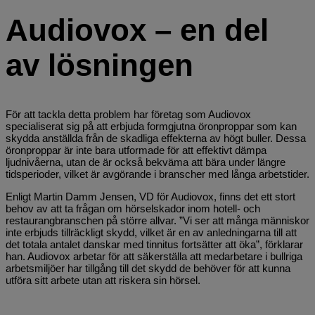
Audiovox – en del
av lösningen
För att tackla detta problem har företag som Audiovox
specialiserat sig på att erbjuda formgjutna öronproppar som kan
skydda anställda från de skadliga effekterna av högt buller. Dessa
öronproppar är inte bara utformade för att effektivt dämpa
ljudnivåerna, utan de är också bekväma att bära under längre
tidsperioder, vilket är avgörande i branscher med långa arbetstider.
Enligt Martin Damm Jensen, VD för Audiovox, finns det ett stort
behov av att ta frågan om hörselskador inom hotell- och
restaurangbranschen på större allvar. ”Vi ser att många människor
inte erbjuds tillräckligt skydd, vilket är en av anledningarna till att
det totala antalet danskar med tinnitus fortsätter att öka”, förklarar
han. Audiovox arbetar för att säkerställa att medarbetare i bullriga
arbetsmiljöer har tillgång till det skydd de behöver för att kunna
utföra sitt arbete utan att riskera sin hörsel.