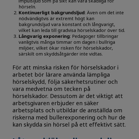
impulsljud som på sikt kan vara skadliga för
hörseln.
Kontinuerligt bakgrundsljud
: Även om det inte
nödvändigtvis är extremt högt kan
bakgrundsljud vara konstant och långvarigt,
vilket kan leda till gradvisa hörselskador över tid.
Långvarig exponering
: Pedagoger tillbringar
vanligtvis många timmar om dagen i bullriga
miljöer, vilket ökar risken för hörselskador,
särskilt om skyddsåtgärder inte vidtas.
För att minska risken för hörselskador i
arbetet bör lärare använda lämpliga
hörselskydd, följa säkerhetsrutiner och
vara medvetna om tecken på
hörselskador. Dessutom är det viktigt att
arbetsgivaren erbjuder en säker
arbetsplats och utbildar de anställda om
riskerna med bullerexponering och hur de
kan skydda sin hörsel på ett effektivt sätt.