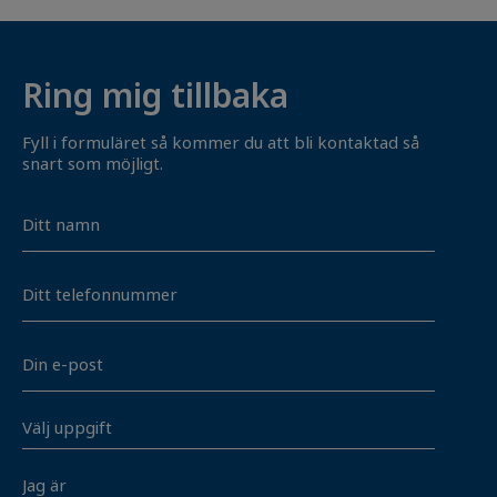
Ring mig tillbaka
Fyll i formuläret så kommer du att bli kontaktad så
snart som möjligt.
Navn
Telefon
E-
mail
Vælg
opgave
*
Jag