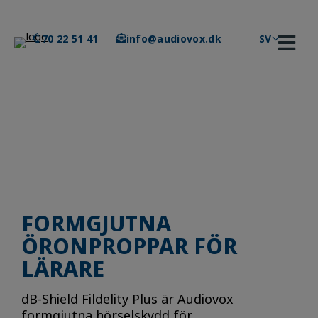
Skip
to
content
70 22 51 41
info@audiovox.dk
SV
FORMGJUTNA
ÖRONPROPPAR FÖR
LÄRARE
dB-Shield Fildelity Plus är Audiovox
formgjutna hörselskydd för