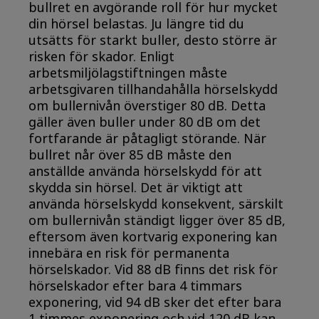
bullret en avgörande roll för hur mycket
din hörsel belastas. Ju längre tid du
utsätts för starkt buller, desto större är
risken för skador. Enligt
arbetsmiljölagstiftningen måste
arbetsgivaren tillhandahålla hörselskydd
om bullernivån överstiger 80 dB. Detta
gäller även buller under 80 dB om det
fortfarande är påtagligt störande. När
bullret når över 85 dB måste den
anställde använda hörselskydd för att
skydda sin hörsel. Det är viktigt att
använda hörselskydd konsekvent, särskilt
om bullernivån ständigt ligger över 85 dB,
eftersom även kortvarig exponering kan
innebära en risk för permanenta
hörselskador. Vid 88 dB finns det risk för
hörselskador efter bara 4 timmars
exponering, vid 94 dB sker det efter bara