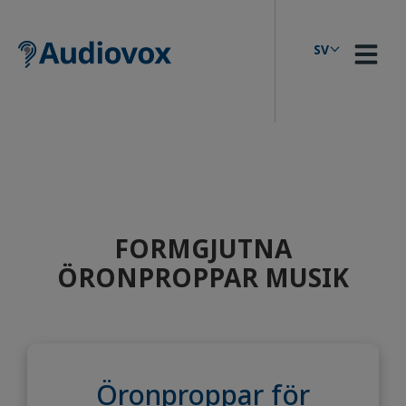
Skip
to
content
SV
FORMGJUTNA
ÖRONPROPPAR MUSIK
Öronproppar för