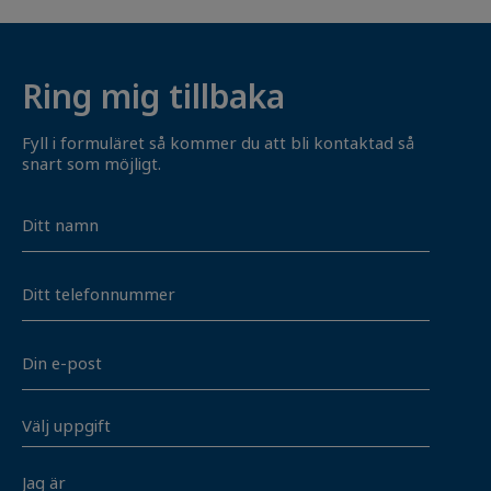
Ring mig tillbaka
Fyll i formuläret så kommer du att bli kontaktad så
snart som möjligt.
Navn
Telefon
E-
mail
Vælg
opgave
*
Jeg