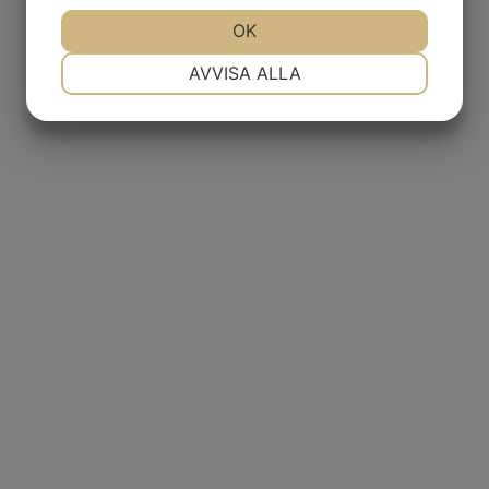
JA
NEJ
OK
JA
NEJ
NÖDVÄNDIG
INSTÄLLNINGAR
AVVISA ALLA
JA
NEJ
JA
NEJ
MARKNADSFÖRING
STATISTIK