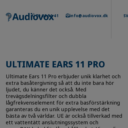
Skip
to
content
70 22 51 41
info@audiovox.dk
S
ULTIMATE EARS 11 PRO
Ultimate Ears 11 Pro erbjuder unik klarhet och
extra basåtergivning så att du inte bara hör
ljudet, du känner det också. Med
trevägsdelningsfilter och dubbla
lågfrekvenselement för extra basförstärkning
garanteras du en unik upplevelse med det
bästa av två världar. UE är också tillverkad med
ett vattentätt anslutningssystem och