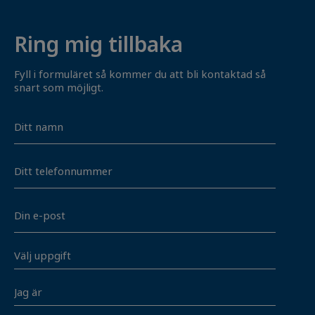
Ring mig tillbaka
Fyll i formuläret så kommer du att bli kontaktad så
snart som möjligt.
Navn
Telefon
E-
mail
Vælg
opgave
*
Jeg
er