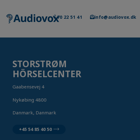
Skip
to
content
70 22 51 41
info@audiovox.dk
STORSTRØM
HÖRSELCENTER
Gaabensevej 4
Nykøbing 4800
Danmark, Danmark
+45 54 85 40 50