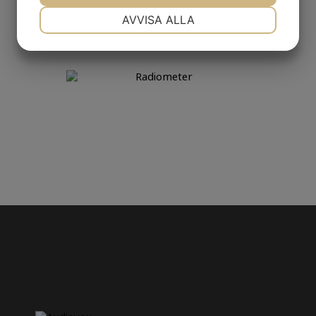
NÖDVÄNDIG
INSTÄLLNINGAR
AVVISA ALLA
JA
NEJ
JA
NEJ
MARKNADSFÖRING
STATISTIK