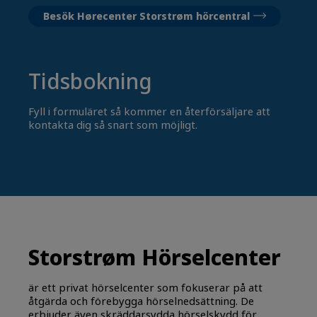
Besök Hørecenter Storstrøm hörcentral
Tidsbokning
Fyll i formuläret så kommer en återförsäljare att
kontakta dig så snart som möjligt.
Storstrøm Hörselcenter
är ett privat hörselcenter som fokuserar på att
åtgärda och förebygga hörselnedsättning. De
erbjuder även skräddarsydda hörselskydd för