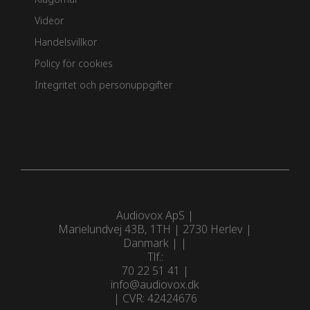
Videor
Handelsvillkor
Policy för cookies
Integritet och personuppgifter
Audiovox ApS
Marielundvej 43B, 1TH
|
2730 Herlev
|
Danmark |
Tlf.:
70 22 51 41
info@audiovox.dk
| CVR: 42424676