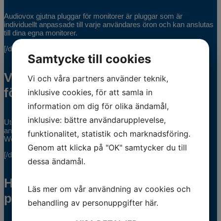
Audiovox gjutna pluggar för monitorer är pluggar som är
individuellt anpassade till varje användares öron och kan anslutas
till dina egna monitorer.
[/div] [/div]
Samtycke till cookies
Vem kan använda gjutna pluggar
Vi och våra partners använder teknik,
för monitorer?
inklusive cookies, för att samla in
information om dig för olika ändamål,
inklusive: bättre användarupplevelse,
Utövande artister – såväl professionella som fritidsmusiker som
använder monitorer från märken som SHURE, Sennheiser eller
funktionalitet, statistik och marknadsföring.
Westone.
Genom att klicka på "OK" samtycker du till
[/div]
dessa ändamål.
Hur tar jag avtryck för gjutna
Läs mer om vår användning av cookies och
pluggar till monitorer?
behandling av personuppgifter
här
.