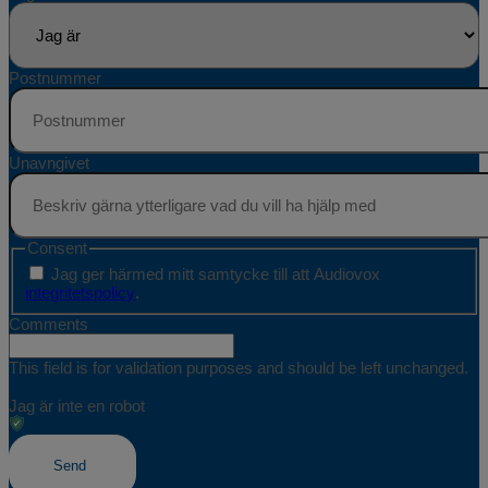
Postnummer
Unavngivet
Consent
Jag ger härmed mitt samtycke till att Audiovox
integritetspolicy
.
Comments
This field is for validation purposes and should be left unchanged.
Jag är inte en robot
Send