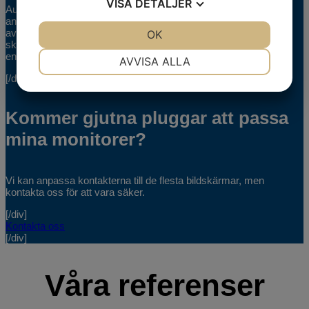
VISA
DETALJER
Audiovox frekvensband är individuellt anpassade för varje
användares öron. Vi gör ett avtryck av varje öra, varefter
avtrycket 3D-skannas och hörselskyddet tillverkas efter 3D-
JA
NEJ
OK
JA
NEJ
skanningen. Avtrycken görs av en av Audiovox specialister eller
NÖDVÄNDIG
INSTÄLLNINGAR
en partner.
AVVISA ALLA
[/div]
JA
NEJ
JA
NEJ
MARKNADSFÖRING
STATISTIK
Kommer gjutna pluggar att passa
mina monitorer?
Vi kan anpassa kontakterna till de flesta bildskärmar, men
kontakta oss för att vara säker.
[/div]
Kontakta oss
[/div]
Våra referenser