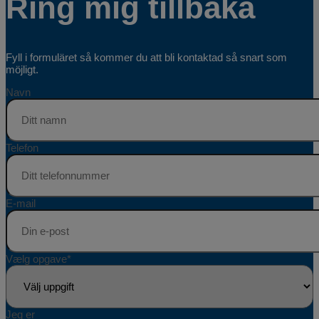
Ring mig tillbaka
Fyll i formuläret så kommer du att bli kontaktad så snart som
möjligt.
Navn
Telefon
E-mail
Vælg opgave
*
Jeg er